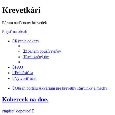
Krevetkári
Fórum nadšencov krevetiek
Prejsť na obsah
Rýchle odkazy
Zoznam používateľov
Realizačný tím
FAQ
Prihlásiť sa
Vytvoriť účet
Obsah portálu
Akvárium pre krevetky
Rastlinky a machy
Kobercek na dne.
Napísať odpoveď