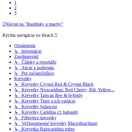
1
2
3
Návrat na "Rastlinky a machy"
Rýchla navigácia vo fórach
Oznámenia
↳ Informácie
Zaujímavosti
↳ Články a reportáže
↳ Akcie a podujatia
↳ Pre začiatočníkov
Krevetky
↳ Krevetky Crystal Red & Crystal Black
↳ Krevetky Neocaridina: Red Cherry, Rili, Yellow...
↳ Krevetky Taiwan Bee & hybridy
↳ Krevetky Tiger a ich variácie
↳ Krevetky Sulawesi
↳ Krevetky Caridina cf. babaulti
↳ Filtrujúce krevetky
↳ Veľkoramenné krevetky Macrobrachium
↳ Krevetka Halocaridina rubra