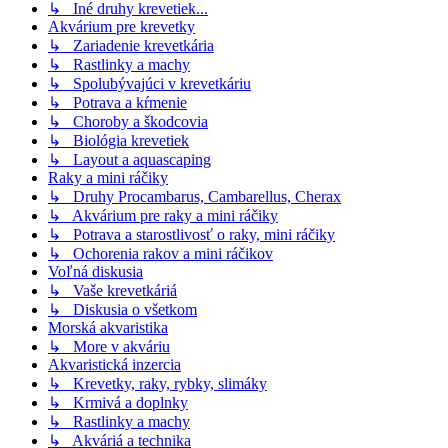
↳ Iné druhy krevetiek...
Akvárium pre krevetky
↳ Zariadenie krevetkária
↳ Rastlinky a machy
↳ Spolubývajúci v krevetkáriu
↳ Potrava a kŕmenie
↳ Choroby a škodcovia
↳ Biológia krevetiek
↳ Layout a aquascaping
Raky a mini ráčiky
↳ Druhy Procambarus, Cambarellus, Cherax
↳ Akvárium pre raky a mini ráčiky
↳ Potrava a starostlivosť o raky, mini ráčiky
↳ Ochorenia rakov a mini ráčikov
Voľná diskusia
↳ Vaše krevetkáriá
↳ Diskusia o všetkom
Morská akvaristika
↳ More v akváriu
Akvaristická inzercia
↳ Krevetky, raky, rybky, slimáky
↳ Krmivá a doplnky
↳ Rastlinky a machy
↳ Akváriá a technika