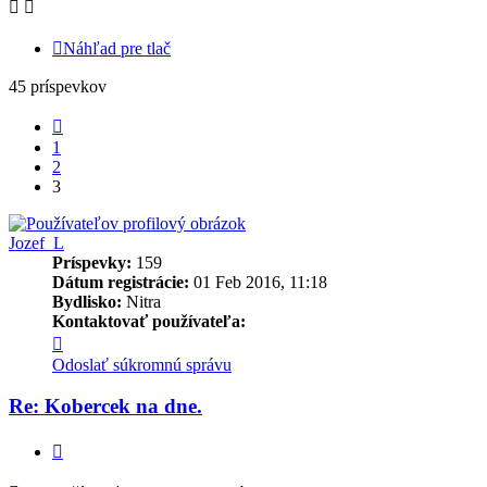
Náhľad pre tlač
45 príspevkov
Predchádzajúci
1
2
3
Jozef_L
Príspevky:
159
Dátum registrácie:
01 Feb 2016, 11:18
Bydlisko:
Nitra
Kontaktovať používateľa:
Kontaktné
informácie
Odoslať súkromnú správu
používateľa
-
Re: Kobercek na dne.
Jozef_L
Citovať