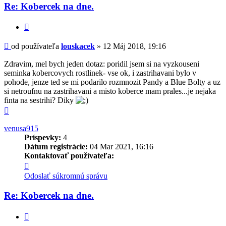
-
Re: Kobercek na dne.
louskacek
Citovať
Príspevok
od používateľa
louskacek
»
12 Máj 2018, 19:16
Zdravim, mel bych jeden dotaz: poridil jsem si na vyzkouseni
seminka kobercovych rostlinek- vse ok, i zastrihavani bylo v
pohode, jenze ted se mi podarilo rozmnozit Pandy a Blue Bolty a uz
si netroufnu na zastrihavani a misto koberce mam prales...je nejaka
finta na sestrihi? Diky
Hore
venusa915
Príspevky:
4
Dátum registrácie:
04 Mar 2021, 16:16
Kontaktovať používateľa:
Kontaktné
informácie
Odoslať súkromnú správu
používateľa
-
Re: Kobercek na dne.
venusa915
Citovať