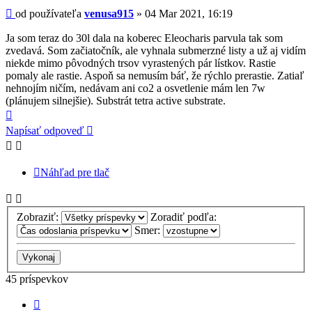
Príspevok
od používateľa
venusa915
»
04 Mar 2021, 16:19
Ja som teraz do 30l dala na koberec Eleocharis parvula tak som
zvedavá. Som začiatočník, ale vyhnala submerzné listy a už aj vidím
niekde mimo pôvodných trsov vyrastených pár lístkov. Rastie
pomaly ale rastie. Aspoň sa nemusím báť, že rýchlo prerastie. Zatiaľ
nehnojím ničím, nedávam ani co2 a osvetlenie mám len 7w
(plánujem silnejšie). Substrát tetra active substrate.
Hore
Napísať odpoveď
Náhľad pre tlač
Zobraziť:
Zoradiť podľa:
Smer:
45 príspevkov
Predchádzajúci