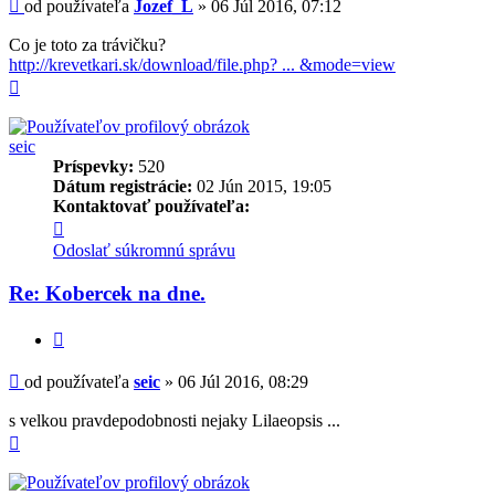
Príspevok
od používateľa
Jozef_L
»
06 Júl 2016, 07:12
Co je toto za trávičku?
http://krevetkari.sk/download/file.php? ... &mode=view
Hore
seic
Príspevky:
520
Dátum registrácie:
02 Jún 2015, 19:05
Kontaktovať používateľa:
Kontaktné
informácie
Odoslať súkromnú správu
používateľa
-
Re: Kobercek na dne.
seic
Citovať
Príspevok
od používateľa
seic
»
06 Júl 2016, 08:29
s velkou pravdepodobnosti nejaky Lilaeopsis ...
Hore