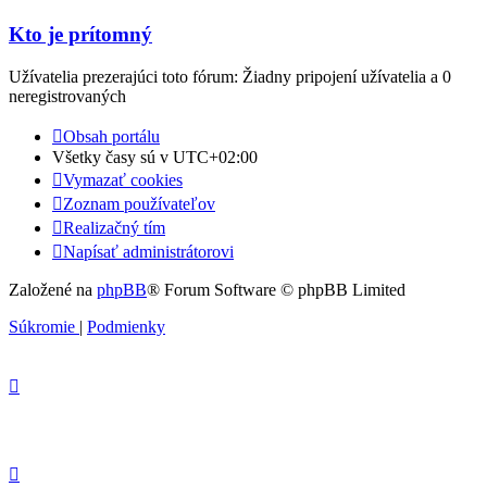
Kto je prítomný
Užívatelia prezerajúci toto fórum: Žiadny pripojení užívatelia a 0
neregistrovaných
Obsah portálu
Všetky časy sú v
UTC+02:00
Vymazať cookies
Zoznam používateľov
Realizačný tím
Napísať administrátorovi
Založené na
phpBB
® Forum Software © phpBB Limited
Súkromie
|
Podmienky