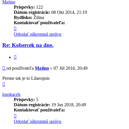
Majino
Príspevky:
122
Dátum registrácie:
08 Okt 2014, 21:19
Bydlisko:
Žilina
Kontaktovať používateľa:
Kontaktné
informácie
Odoslať súkromnú správu
používateľa
-
Re: Kobercek na dne.
Majino
Citovať
Príspevok
od používateľa
Majino
»
07 Júl 2016, 20:49
Presne tak je to Lilaeopsis
Hore
louskacek
Príspevky:
5
Dátum registrácie:
19 Jan 2018, 20:49
Kontaktovať používateľa:
Kontaktné
informácie
Odoslať súkromnú správu
používateľa