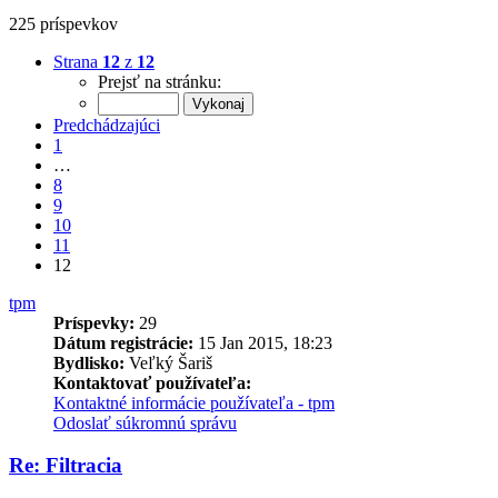
225 príspevkov
Strana
12
z
12
Prejsť na stránku:
Predchádzajúci
1
…
8
9
10
11
12
tpm
Príspevky:
29
Dátum registrácie:
15 Jan 2015, 18:23
Bydlisko:
Veľký Šariš
Kontaktovať používateľa:
Kontaktné informácie používateľa - tpm
Odoslať súkromnú správu
Re: Filtracia