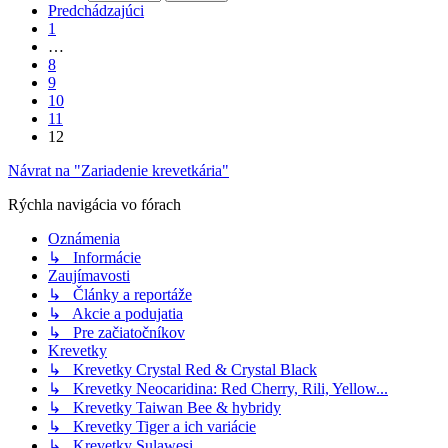
Predchádzajúci
1
…
8
9
10
11
12
Návrat na "Zariadenie krevetkária"
Rýchla navigácia vo fórach
Oznámenia
↳ Informácie
Zaujímavosti
↳ Články a reportáže
↳ Akcie a podujatia
↳ Pre začiatočníkov
Krevetky
↳ Krevetky Crystal Red & Crystal Black
↳ Krevetky Neocaridina: Red Cherry, Rili, Yellow...
↳ Krevetky Taiwan Bee & hybridy
↳ Krevetky Tiger a ich variácie
↳ Krevetky Sulawesi