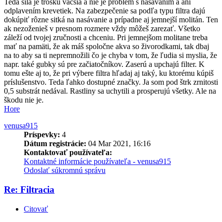
Teda sila je trošku väčšia a nie je problém s nasávaním a ani
odplavením krevetiek. Na zabezpečenie sa podľa typu filtra dajú
dokúpiť rôzne sitká na nasávanie a prípadne aj jemnejší molitán. Ten
ak nezoženieš v presnom rozmere vždy môžeš zarezať. Všetko
záleží od tvojej zručnosti a chceniu. Pri jemnejšom molitane treba
mať na pamäti, že ak máš spoločne akva so živorodkami, tak dbaj
na to aby sa ti nepremnožili čo je chyba v tom, že ľudia si myslia, že
napr. také gubky sú pre začiatočníkov. Zaserú a upchajú filter. K
tomu ešte aj to, že pri výbere filtra hľadaj aj taký, ku ktorému kúpiš
príslušenstvo. Teda ľahko dostupné značky. Ja som pod štrk zrnitosti
0,5 substrát nedával. Rastliny sa uchytili a prosperujú všetky. Ale na
škodu nie je.
Hore
venusa915
Príspevky:
4
Dátum registrácie:
04 Mar 2021, 16:16
Kontaktovať používateľa:
Kontaktné informácie používateľa - venusa915
Odoslať súkromnú správu
Re: Filtracia
Citovať