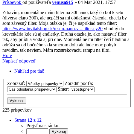
Príspevok
od používateľa
venusa915
»
04 Mar 2021, 17:57
Zdravím, momentálne mám filter na 30l nano, taký čo bol k setu
(diversa claro 300), ale nepáči sa mi obtiažnosť čistenia, chcela by
som závesný filter. Moja otázka je, či je napríklad tento filter:
https://www.invitalshop.sk/resun-nano-v ... ilter-cy20
vhodný do
krevetkária kde sú aj endlerky. Druhá otázka je, ako nastaviť filter
tak, aby prúdila voda aj pri dne. Momentálne mi filter čerí hladinu a
odráža sa od bočného skla smerom dolu ale inde moc pohyb
nevidím, tak neviem. Mám rozstrekovaciu rampu na filtri.
Hore
Napísať odpoveď
Náhľad pre tlač
Zobraziť:
Zoradiť podľa:
Smer:
225 príspevkov
Strana
12
z
12
Prejsť na stránku: