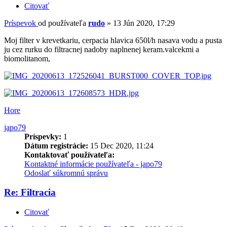
Citovať
Príspevok
od používateľa
rudo
»
13 Jún 2020, 17:29
Moj filter v krevetkariu, cerpacia hlavica 650l/h nasava vodu a pusta
ju cez rurku do filtracnej nadoby naplnenej keram.valcekmi a
biomolitanom,
Hore
japo79
Príspevky:
1
Dátum registrácie:
15 Dec 2020, 11:24
Kontaktovať používateľa:
Kontaktné informácie používateľa - japo79
Odoslať súkromnú správu
Re: Filtracia
Citovať