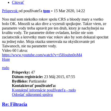
Citovať
Príspevok
od používateľa
tpm
»
15 Mar 2020, 14:22
Noo mal som niekolko rokov spolu CRS a bloody mary a vsetko
bolo OK. Mnozili sa ako dive a vyzerali spojkojne. Takze viem, ze
parametre vody treba upravit pre ten druh, ktory je nachylnejsi na
kvalitu vody. Tie parametre dobre ovladam, kedze nie som
zaciatocnik a krevetky mam viac rokov ako by som dokazal spocitat
na jednej ruke. Moja otazka smerovala na okyslicovanie pri
Taiwanoch, nie na parametre vody.
Video 60 l akva:
https://www.youtube.com/watch?v=i5Houhn0oM4
Hore
rudo
Príspevky:
47
Dátum registrácie:
23 Máj 2015, 07:55
Bydlisko:
Partizanske
Kontaktovať používateľa:
Kontaktné informácie používateľa - rudo
Odoslať súkromnú správu
Re: Filtracia