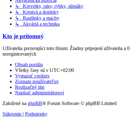
Akvaristická inzercia
↳ Krevetky, raky, rybky, slimáky
↳ Krmivá a doplnky
↳ Rastlinky a machy
↳ Akváriá a technika
Kto je prítomný
Užívatelia prezerajúci toto fórum: Žiadny pripojení užívatelia a 0
neregistrovaných
Obsah portálu
Všetky časy sú v
UTC+02:00
Vymazať cookies
Zoznam používateľov
Realizačný tím
Napísať administrátorovi
Založené na
phpBB
® Forum Software © phpBB Limited
Súkromie
|
Podmienky