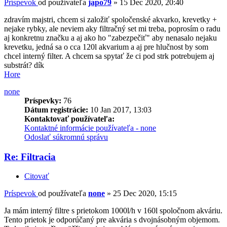
Príspevok
od používateľa
japo79
»
15 Dec 2020, 20:40
zdravím majstri, chcem si založiť spoločenské akvarko, krevetky +
nejake rybky, ale neviem aky filtračný set mi treba, poprosím o radu
aj konkretnu značku a aj ako ho "zabezpečiť" aby nenasalo nejaku
krevetku, jedná sa o cca 120l akvarium a aj pre hlučnost by som
chcel interný filter. A chcem sa spytať že ci pod strk potrebujem aj
substrát? dík
Hore
none
Príspevky:
76
Dátum registrácie:
10 Jan 2017, 13:03
Kontaktovať používateľa:
Kontaktné informácie používateľa - none
Odoslať súkromnú správu
Re: Filtracia
Citovať
Príspevok
od používateľa
none
»
25 Dec 2020, 15:15
Ja mám interný filtre s prietokom 1000l/h v 160l spoločnom akváriu.
Tento prietok je odporúčaný pre akvária s dvojnásobným objemom.