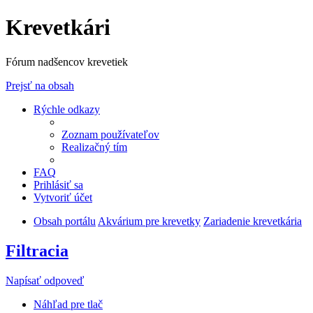
Krevetkári
Fórum nadšencov krevetiek
Prejsť na obsah
Rýchle odkazy
Zoznam používateľov
Realizačný tím
FAQ
Prihlásiť sa
Vytvoriť účet
Obsah portálu
Akvárium pre krevetky
Zariadenie krevetkária
Filtracia
Napísať odpoveď
Náhľad pre tlač