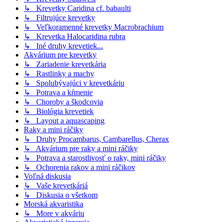
↳ Krevetky Caridina cf. babaulti
↳ Filtrujúce krevetky
↳ Veľkoramenné krevetky Macrobrachium
↳ Krevetka Halocaridina rubra
↳ Iné druhy krevetiek...
Akvárium pre krevetky
↳ Zariadenie krevetkária
↳ Rastlinky a machy
↳ Spolubývajúci v krevetkáriu
↳ Potrava a kŕmenie
↳ Choroby a škodcovia
↳ Biológia krevetiek
↳ Layout a aquascaping
Raky a mini ráčiky
↳ Druhy Procambarus, Cambarellus, Cherax
↳ Akvárium pre raky a mini ráčiky
↳ Potrava a starostlivosť o raky, mini ráčiky
↳ Ochorenia rakov a mini ráčikov
Voľná diskusia
↳ Vaše krevetkáriá
↳ Diskusia o všetkom
Morská akvaristika
↳ More v akváriu