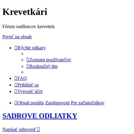
Krevetkári
Fórum nadšencov krevetiek
Prejsť na obsah
Rýchle odkazy
Zoznam používateľov
Realizačný tím
FAQ
Prihlásiť sa
Vytvoriť účet
Obsah portálu
Zaujímavosti
Pre začiatočníkov
SADROVE ODLIATKY
Napísať odpoveď