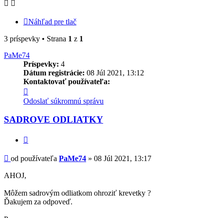
Náhľad pre tlač
3 príspevky • Strana
1
z
1
PaMe74
Príspevky:
4
Dátum registrácie:
08 Júl 2021, 13:12
Kontaktovať používateľa:
Kontaktné
informácie
Odoslať súkromnú správu
používateľa
-
SADROVE ODLIATKY
PaMe74
Citovať
Príspevok
od používateľa
PaMe74
»
08 Júl 2021, 13:17
AHOJ,
Môžem sadrovým odliatkom ohroziť krevetky ?
Ďakujem za odpoveď.