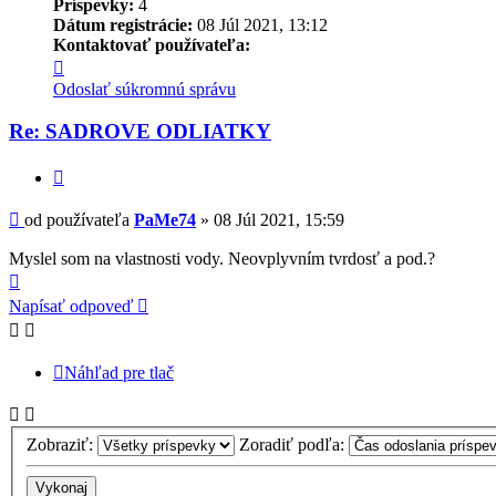
Príspevky:
4
Dátum registrácie:
08 Júl 2021, 13:12
Kontaktovať používateľa:
Kontaktné
informácie
Odoslať súkromnú správu
používateľa
-
Re: SADROVE ODLIATKY
PaMe74
Citovať
Príspevok
od používateľa
PaMe74
»
08 Júl 2021, 15:59
Myslel som na vlastnosti vody. Neovplyvním tvrdosť a pod.?
Hore
Napísať odpoveď
Náhľad pre tlač
Zobraziť:
Zoradiť podľa: