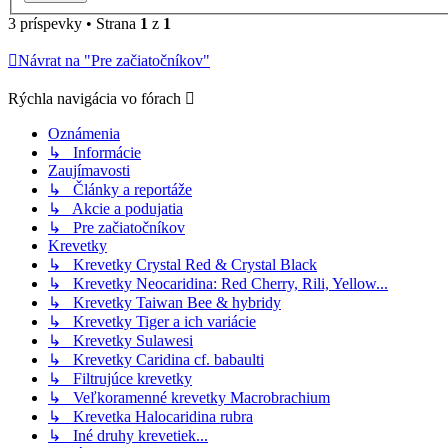
3 príspevky • Strana
1
z
1
Návrat na "Pre začiatočníkov"
Rýchla navigácia vo fórach
Oznámenia
↳ Informácie
Zaujímavosti
↳ Články a reportáže
↳ Akcie a podujatia
↳ Pre začiatočníkov
Krevetky
↳ Krevetky Crystal Red & Crystal Black
↳ Krevetky Neocaridina: Red Cherry, Rili, Yellow...
↳ Krevetky Taiwan Bee & hybridy
↳ Krevetky Tiger a ich variácie
↳ Krevetky Sulawesi
↳ Krevetky Caridina cf. babaulti
↳ Filtrujúce krevetky
↳ Veľkoramenné krevetky Macrobrachium
↳ Krevetka Halocaridina rubra
↳ Iné druhy krevetiek...