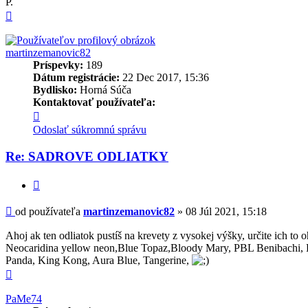
P.
Hore
martinzemanovic82
Príspevky:
189
Dátum registrácie:
22 Dec 2017, 15:36
Bydlisko:
Horná Súča
Kontaktovať používateľa:
Kontaktné
informácie
Odoslať súkromnú správu
používateľa
-
Re: SADROVE ODLIATKY
martinzemanovic82
Citovať
Príspevok
od používateľa
martinzemanovic82
»
08 Júl 2021, 15:18
Ahoj ak ten odliatok pustíš na krevety z vysokej výšky, určite ich to 
Neocaridina yellow neon,Blue Topaz,Bloody Mary, PBL Benibachi, Re
Panda, King Kong, Aura Blue, Tangerine,
Hore
PaMe74