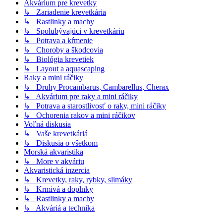
Akvárium pre krevetky
↳ Zariadenie krevetkária
↳ Rastlinky a machy
↳ Spolubývajúci v krevetkáriu
↳ Potrava a kŕmenie
↳ Choroby a škodcovia
↳ Biológia krevetiek
↳ Layout a aquascaping
Raky a mini ráčiky
↳ Druhy Procambarus, Cambarellus, Cherax
↳ Akvárium pre raky a mini ráčiky
↳ Potrava a starostlivosť o raky, mini ráčiky
↳ Ochorenia rakov a mini ráčikov
Voľná diskusia
↳ Vaše krevetkáriá
↳ Diskusia o všetkom
Morská akvaristika
↳ More v akváriu
Akvaristická inzercia
↳ Krevetky, raky, rybky, slimáky
↳ Krmivá a doplnky
↳ Rastlinky a machy
↳ Akváriá a technika