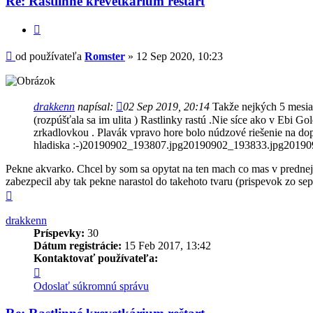
Re: Rastlinné krevetkárium reštart
Romster
Citovať
Príspevok
od používateľa
Romster
»
12 Sep 2020, 10:23
drakkenn
napísal:
02 Sep 2019, 20:14
Takže nejkých 5 mesiac
(rozpúšťala sa im ulita ) Rastlinky rastú .Nie síce ako v Ebi G
zrkadlovkou . Plavák vpravo hore bolo núdzové riešenie na do
hladiska :-)20190902_193807.jpg20190902_193833.jpg2019
Pekne akvarko. Chcel by som sa opytat na ten mach co mas v prednej c
zabezpecil aby tak pekne narastol do takehoto tvaru (prispevok zo sept
Hore
drakkenn
Príspevky:
30
Dátum registrácie:
15 Feb 2017, 13:42
Kontaktovať používateľa:
Kontaktné
informácie
Odoslať súkromnú správu
používateľa
-