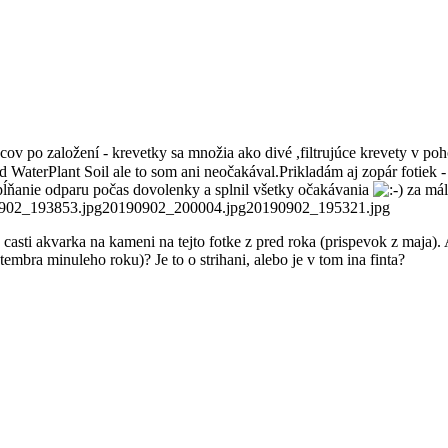
ov po založení - krevetky sa množia ako divé ,filtrujúce krevety v poh
old WaterPlant Soil ale to som ani neočakával.Prikladám aj zopár fotie
pĺňanie odparu počas dovolenky a splnil všetky očakávania
za málo
0902_193853.jpg20190902_200004.jpg20190902_195321.jpg
asti akvarka na kameni na tejto fotke z pred roka (prispevok z maja). 
embra minuleho roku)? Je to o strihani, alebo je v tom ina finta?