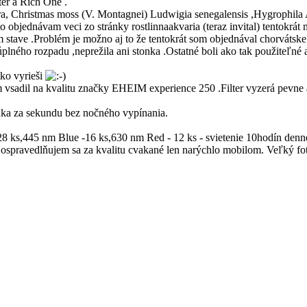
er a Rich One .
ora, Christmas moss (V. Montagnei) Ludwigia senegalensis ,Hygrophila
to objednávam veci zo stránky rostlinnaakvaria (teraz invital) tentokrá
om stave .Problém je možno aj to že tentokrát som objednával chorvátske 
úplného rozpadu ,neprežila ani stonka .Ostatné boli ako tak použiteľné 
tko vyrieši
m vsadil na kvalitu značky EHEIM experience 250 .Filter vyzerá pevne a
inka za sekundu bez nočného vypínania.
 -28 ks,445 nm Blue -16 ks,630 nm Red - 12 ks - svietenie 10hodín denn
 - ospravedlňujem sa za kvalitu cvakané len narýchlo mobilom. Veľký fo