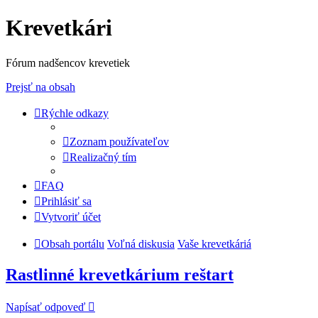
Krevetkári
Fórum nadšencov krevetiek
Prejsť na obsah
Rýchle odkazy
Zoznam používateľov
Realizačný tím
FAQ
Prihlásiť sa
Vytvoriť účet
Obsah portálu
Voľná diskusia
Vaše krevetkáriá
Rastlinné krevetkárium reštart
Napísať odpoveď