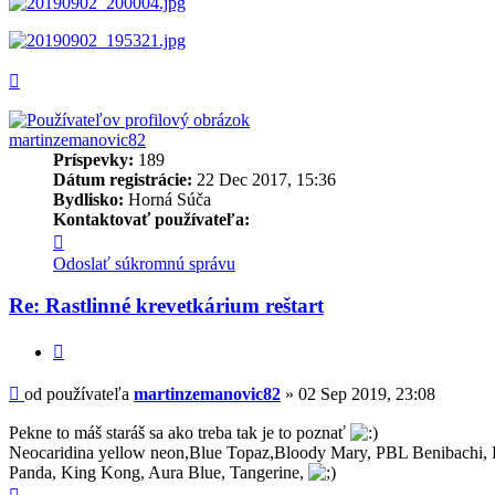
Hore
martinzemanovic82
Príspevky:
189
Dátum registrácie:
22 Dec 2017, 15:36
Bydlisko:
Horná Súča
Kontaktovať používateľa:
Kontaktné
informácie
Odoslať súkromnú správu
používateľa
-
Re: Rastlinné krevetkárium reštart
martinzemanovic82
Citovať
Príspevok
od používateľa
martinzemanovic82
»
02 Sep 2019, 23:08
Pekne to máš staráš sa ako treba tak je to poznať
Neocaridina yellow neon,Blue Topaz,Bloody Mary, PBL Benibachi, Re
Panda, King Kong, Aura Blue, Tangerine,
Hore