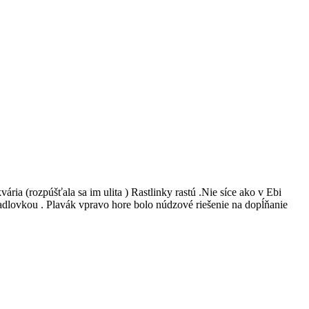
ria (rozpúšťala sa im ulita ) Rastlinky rastú .Nie síce ako v Ebi
kadlovkou . Plavák vpravo hore bolo núdzové riešenie na dopĺňanie