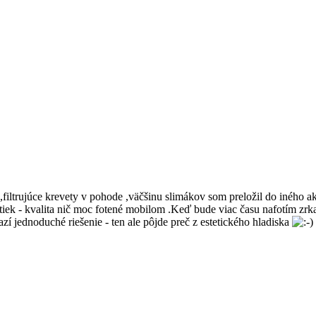
iltrujúce krevety v pohode ,väčšinu slimákov som preložil do iného akvá
otiek - kvalita nič moc fotené mobilom .Keď bude viac času nafotím zr
zí jednoduché riešenie - ten ale pôjde preč z estetického hladiska