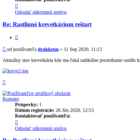
Kontaktné
informácie
Odoslať súkromnú správu
používateľa
-
Re: Rastlinné krevetkárium reštart
drakkenn
Citovať
Príspevok
od používateľa
drakkenn
»
11 Sep 2020, 11:13
Aktuálny stav krevetkária kde ma čaká radikálne prestrihanie rastlín k
Hore
Romster
Príspevky:
1
Dátum registrácie:
26 Jún 2020, 12:53
Kontaktovať používateľa:
Kontaktné
informácie
Odoslať súkromnú správu
používateľa
-