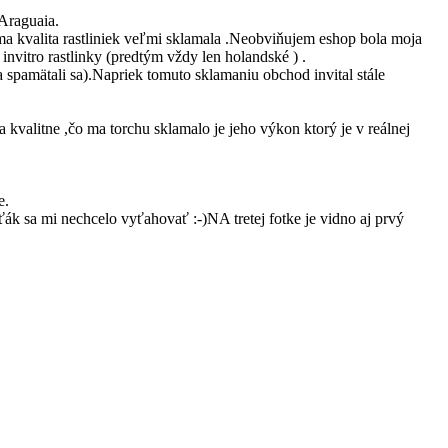
 Araguaia.
t ma kvalita rastliniek veľmi sklamala .Neobviňujem eshop bola moja
invitro rastlinky (predtým vždy len holandské ) .
a spamätali sa).Napriek tomuto sklamaniu obchod invital stále
 kvalitne ,čo ma torchu sklamalo je jeho výkon ktorý je v reálnej
e.
ťák sa mi nechcelo vyťahovať :-)NA tretej fotke je vidno aj prvý