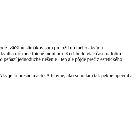
ode ,väčšinu slimákov som preložil do iného akvária
k - kvalita nič moc fotené mobilom .Keď bude viac času nafotím
 peňazí jednoduché riešenie - ten ale pôjde preč z estetického
Aky je to presne mach? A hlavne, ako si ho tam tak pekne upevnil a