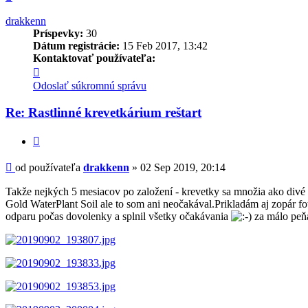
drakkenn
Príspevky:
30
Dátum registrácie:
15 Feb 2017, 13:42
Kontaktovať používateľa:
Kontaktné
informácie
Odoslať súkromnú správu
používateľa
-
Re: Rastlinné krevetkárium reštart
drakkenn
Citovať
Príspevok
od používateľa
drakkenn
»
02 Sep 2019, 20:14
Takže nejkých 5 mesiacov po založení - krevetky sa množia ako divé ,f
Gold WaterPlant Soil ale to som ani neočakával.Prikladám aj zopár f
odparu počas dovolenky a splnil všetky očakávania
za málo peňa