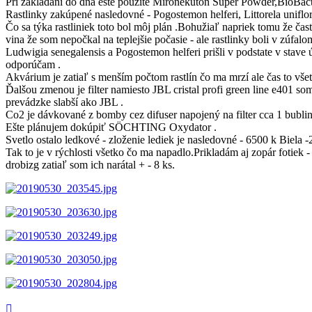
Pri zakladaní do dna ešte použité Mironekuton Super Powder,BioBact
Rastlinky zakúpené nasledovné - Pogostemon helferi, Littorela unifl
Čo sa týka rastliniek toto bol môj plán .Bohužiaľ napriek tomu že čas
vina že som nepočkal na teplejšie počasie - ale rastlinky boli v zúfal
Ludwigia senegalensis a Pogostemon helferi prišli v podstate v stave 
odporúčam .
Akvárium je zatiaľ s menším počtom rastlín čo ma mrzí ale čas to vše
Ďalšou zmenou je filter namiesto JBL cristal profi green line e401 so
prevádzke slabší ako JBL .
Co2 je dávkované z bomby cez difuser napojený na filter cca 1 bubl
Ešte plánujem dokúpiť SÖCHTING Oxydator .
Svetlo ostalo ledkové - zloženie lediek je nasledovné - 6500 k Biela
Tak to je v rýchlosti všetko čo ma napadlo.Prikladám aj zopár fotiek
drobizg zatiaľ som ich narátal + - 8 ks.
Hore