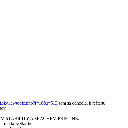
ri.sk/viewtopic.php?f=18&t=513
som sa odhodlal k reštartu.
hov.
SEACHEM STABILITY A SEACHEM PRISTINE.
rom krevetkáriu