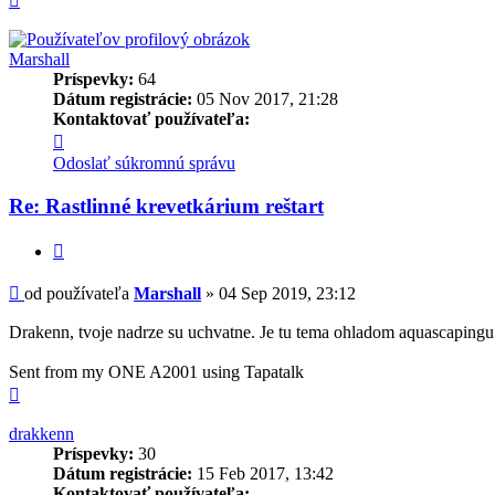
Marshall
Príspevky:
64
Dátum registrácie:
05 Nov 2017, 21:28
Kontaktovať používateľa:
Kontaktné
informácie
Odoslať súkromnú správu
používateľa
-
Re: Rastlinné krevetkárium reštart
Marshall
Citovať
Príspevok
od používateľa
Marshall
»
04 Sep 2019, 23:12
Drakenn, tvoje nadrze su uchvatne. Je tu tema ohladom aquascapingu k
Sent from my ONE A2001 using Tapatalk
Hore
drakkenn
Príspevky:
30
Dátum registrácie:
15 Feb 2017, 13:42
Kontaktovať používateľa: