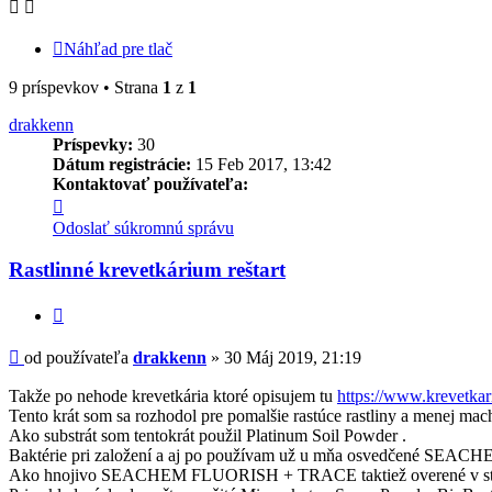
Náhľad pre tlač
9 príspevkov • Strana
1
z
1
drakkenn
Príspevky:
30
Dátum registrácie:
15 Feb 2017, 13:42
Kontaktovať používateľa:
Kontaktné
informácie
Odoslať súkromnú správu
používateľa
-
Rastlinné krevetkárium reštart
drakkenn
Citovať
Príspevok
od používateľa
drakkenn
»
30 Máj 2019, 21:19
Takže po nehode krevetkária ktoré opisujem tu
https://www.krevetka
Tento krát som sa rozhodol pre pomalšie rastúce rastliny a menej mac
Ako substrát som tentokrát použil Platinum Soil Powder .
Baktérie pri založení a aj po používam už u mňa osvedčené 
Ako hnojivo SEACHEM FLUORISH + TRACE taktiež overené v sta