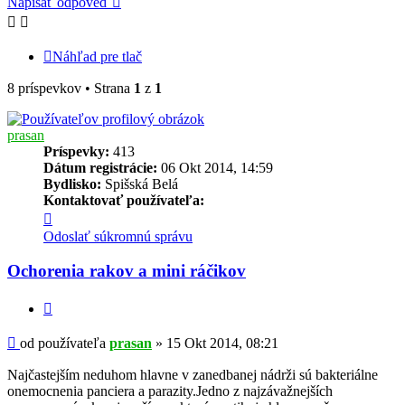
Napísať odpoveď
Náhľad pre tlač
8 príspevkov • Strana
1
z
1
prasan
Príspevky:
413
Dátum registrácie:
06 Okt 2014, 14:59
Bydlisko:
Spišská Belá
Kontaktovať používateľa:
Kontaktné
informácie
Odoslať súkromnú správu
používateľa
-
Ochorenia rakov a mini ráčikov
prasan
Citovať
Príspevok
od používateľa
prasan
»
15 Okt 2014, 08:21
Najčastejším neduhom hlavne v zanedbanej nádrži sú bakteriálne
onemocnenia panciera a parazity.Jedno z najzávažnejších