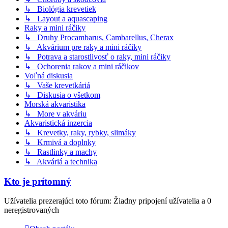
↳ Biológia krevetiek
↳ Layout a aquascaping
Raky a mini ráčiky
↳ Druhy Procambarus, Cambarellus, Cherax
↳ Akvárium pre raky a mini ráčiky
↳ Potrava a starostlivosť o raky, mini ráčiky
↳ Ochorenia rakov a mini ráčikov
Voľná diskusia
↳ Vaše krevetkáriá
↳ Diskusia o všetkom
Morská akvaristika
↳ More v akváriu
Akvaristická inzercia
↳ Krevetky, raky, rybky, slimáky
↳ Krmivá a doplnky
↳ Rastlinky a machy
↳ Akváriá a technika
Kto je prítomný
Užívatelia prezerajúci toto fórum: Žiadny pripojení užívatelia a 0
neregistrovaných