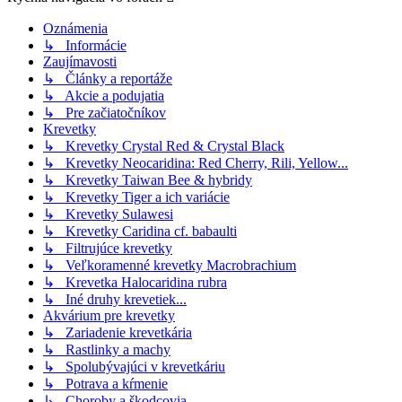
Oznámenia
↳ Informácie
Zaujímavosti
↳ Články a reportáže
↳ Akcie a podujatia
↳ Pre začiatočníkov
Krevetky
↳ Krevetky Crystal Red & Crystal Black
↳ Krevetky Neocaridina: Red Cherry, Rili, Yellow...
↳ Krevetky Taiwan Bee & hybridy
↳ Krevetky Tiger a ich variácie
↳ Krevetky Sulawesi
↳ Krevetky Caridina cf. babaulti
↳ Filtrujúce krevetky
↳ Veľkoramenné krevetky Macrobrachium
↳ Krevetka Halocaridina rubra
↳ Iné druhy krevetiek...
Akvárium pre krevetky
↳ Zariadenie krevetkária
↳ Rastlinky a machy
↳ Spolubývajúci v krevetkáriu
↳ Potrava a kŕmenie
↳ Choroby a škodcovia