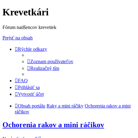
Krevetkári
Fórum nadšencov krevetiek
Prejsť na obsah
Rýchle odkazy
Zoznam používateľov
Realizačný tím
FAQ
Prihlásiť sa
Vytvoriť účet
Obsah portálu
Raky a mini ráčiky
Ochorenia rakov a mini
ráčikov
Ochorenia rakov a mini ráčikov