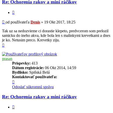
Re: Ochorenia rakov a mini ráčikov
Denis
Citovať
Príspevok
od používateľa
Denis
»
19 Okt 2017, 18:25
Tak uz sa nedozvieme ci dorastie klepeto, predvcerom som prelozil
samicku do ineho akva, kde bola len s malinkymi krevetkami a dnes
je ko. Netusim preco. Krevetky ziju.
Hore
prasan
Príspevky:
413
Dátum registrácie:
06 Okt 2014, 14:59
Bydlisko:
Spišská Belá
Kontaktovať používateľa:
Kontaktné
informácie
Odoslať súkromnú správu
používateľa
-
Re: Ochorenia rakov a mini ráčikov
prasan
Citovať