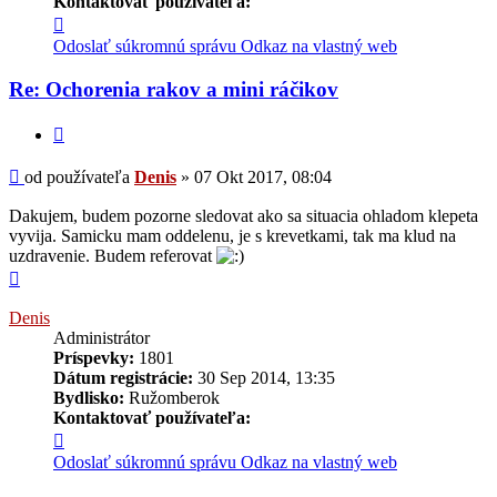
Kontaktovať používateľa:
Kontaktné
informácie
Odoslať súkromnú správu
Odkaz na vlastný web
používateľa
-
Re: Ochorenia rakov a mini ráčikov
Denis
Citovať
Príspevok
od používateľa
Denis
»
07 Okt 2017, 08:04
Dakujem, budem pozorne sledovat ako sa situacia ohladom klepeta
vyvija. Samicku mam oddelenu, je s krevetkami, tak ma klud na
uzdravenie. Budem referovat
Hore
Denis
Administrátor
Príspevky:
1801
Dátum registrácie:
30 Sep 2014, 13:35
Bydlisko:
Ružomberok
Kontaktovať používateľa:
Kontaktné
informácie
Odoslať súkromnú správu
Odkaz na vlastný web
používateľa
-