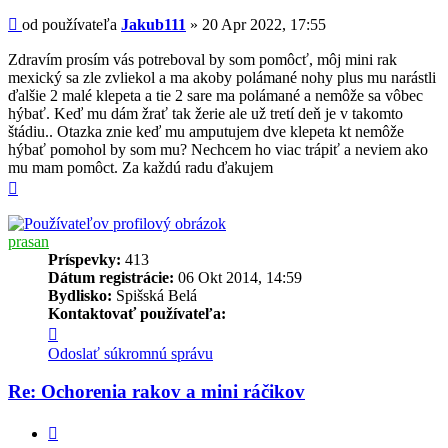
Príspevok
od používateľa
Jakub111
»
20 Apr 2022, 17:55
Zdravím prosím vás potreboval by som pomôcť, môj mini rak
mexický sa zle zvliekol a ma akoby polámané nohy plus mu narástli
ďalšie 2 malé klepeta a tie 2 sare ma polámané a nemôže sa vôbec
hýbať. Keď mu dám žrať tak žerie ale už tretí deň je v takomto
štádiu.. Otazka znie keď mu amputujem dve klepeta kt nemôže
hýbať pomohol by som mu? Nechcem ho viac trápiť a neviem ako
mu mam pomôct. Za každú radu ďakujem
Hore
prasan
Príspevky:
413
Dátum registrácie:
06 Okt 2014, 14:59
Bydlisko:
Spišská Belá
Kontaktovať používateľa:
Kontaktné
informácie
Odoslať súkromnú správu
používateľa
-
Re: Ochorenia rakov a mini ráčikov
prasan
Citovať