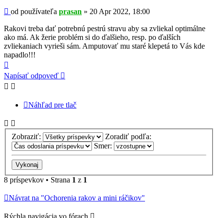
Príspevok
od používateľa
prasan
»
20 Apr 2022, 18:00
Rakovi treba dať potrebnú pestrú stravu aby sa zvliekal optimálne
ako má. Ak žerie problém si do ďalšieho, resp. po ďalších
zvliekaniach vyrieši sám. Amputovať mu staré klepetá to Vás kde
napadlo!!!
Hore
Napísať odpoveď
Náhľad pre tlač
Zobraziť:
Zoradiť podľa:
Smer:
8 príspevkov • Strana
1
z
1
Návrat na "Ochorenia rakov a mini ráčikov"
Rýchla navigácia vo fórach