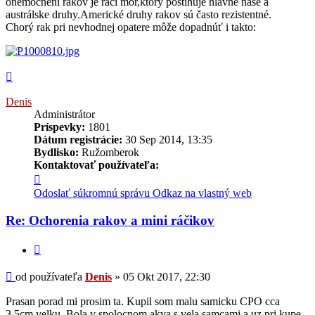
onemocnení rakov je račí mor,ktorý postihuje hlavne naše a
austrálske druhy.Americké druhy rakov sú často rezistentné.
Chorý rak pri nevhodnej opatere môže dopadnúť i takto:
Hore
Denis
Administrátor
Príspevky:
1801
Dátum registrácie:
30 Sep 2014, 13:35
Bydlisko:
Ružomberok
Kontaktovať používateľa:
Kontaktné
informácie
Odoslať súkromnú správu
Odkaz na vlastný web
používateľa
-
Re: Ochorenia rakov a mini ráčikov
Denis
Citovať
Príspevok
od používateľa
Denis
»
05 Okt 2017, 22:30
Prasan porad mi prosim ta. Kupil som malu samicku CPO cca
3,5cm velku. Bola v spolocnom akva s vela samcami a uz pri kupe