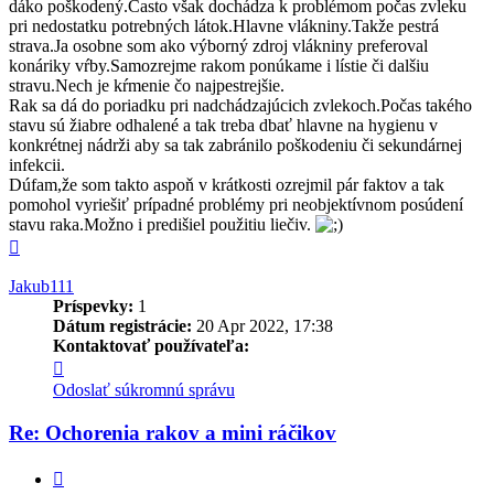
dáko poškodený.Často však dochádza k problémom počas zvleku
pri nedostatku potrebných látok.Hlavne vlákniny.Takže pestrá
strava.Ja osobne som ako výborný zdroj vlákniny preferoval
konáriky vŕby.Samozrejme rakom ponúkame i lístie či dalšiu
stravu.Nech je kŕmenie čo najpestrejšie.
Rak sa dá do poriadku pri nadchádzajúcich zvlekoch.Počas takého
stavu sú žiabre odhalené a tak treba dbať hlavne na hygienu v
konkrétnej nádrži aby sa tak zabránilo poškodeniu či sekundárnej
infekcii.
Dúfam,že som takto aspoň v krátkosti ozrejmil pár faktov a tak
pomohol vyriešiť prípadné problémy pri neobjektívnom posúdení
stavu raka.Možno i predišiel použitiu liečiv.
Hore
Jakub111
Príspevky:
1
Dátum registrácie:
20 Apr 2022, 17:38
Kontaktovať používateľa:
Kontaktné
informácie
Odoslať súkromnú správu
používateľa
-
Re: Ochorenia rakov a mini ráčikov
Jakub111
Citovať