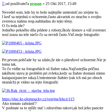
Príspevok
od používateľa
prasan
»
25 Okt 2017, 15:49
Nevedel som, kde by to bolo najlepšie umiestniť,no zrejme tu.
I keď sa nejedná o ochorenie,často akvaristi zo strachu o svojho
zverenca siahnu resp.nahliadnu do tejto témy.
O čo teda ide?
Jedného pekného dňa prídete z roboty,školy domov a váš zverenec
nosí zrazu na tele niečo čo sa nevidí často.Viď.moje fotografie:
Pri prvom pohľade by sa zdalo,že ide o pliesňové ochorenie.Nie je
tomu tak.
To čo vidíte na fotografiách sú žiabre raka.Najčastejšia príčina
takéhoto stavu je problém pri zvleku,kedy sa žiabre dostanú mimo
karapax(pancier raka).Umiestnenie žiabier (rak ich má po oboch
stranách) je vidno na tejto fotografii:
https://eluc.kr-olomoucky.cz/verejne/lekce/115
Ako tomuto zabrániť?
V podstate sa to môže stať i zdravému rakovi,ak bol jeho pancier