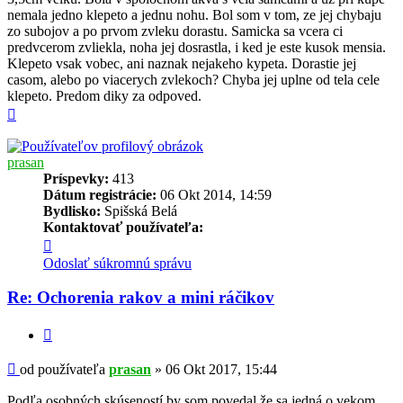
nemala jedno klepeto a jednu nohu. Bol som v tom, ze jej chybaju
zo subojov a po prvom zvleku dorastu. Samicka sa vcera ci
predvcerom zvliekla, noha jej dosrastla, i ked je este kusok mensia.
Klepeto vsak vobec, ani naznak nejakeho kypeta. Dorastie jej
casom, alebo po viacerych zvlekoch? Chyba jej uplne od tela cele
klepeto. Predom diky za odpoved.
Hore
prasan
Príspevky:
413
Dátum registrácie:
06 Okt 2014, 14:59
Bydlisko:
Spišská Belá
Kontaktovať používateľa:
Kontaktné
informácie
Odoslať súkromnú správu
používateľa
-
Re: Ochorenia rakov a mini ráčikov
prasan
Citovať
Príspevok
od používateľa
prasan
»
06 Okt 2017, 15:44
Podľa osobných skúseností by som povedal,že sa jedná o vekom