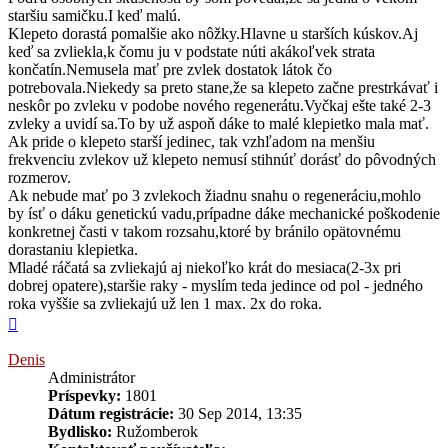
staršiu samičku.I keď malú.
Klepeto dorastá pomalšie ako nôžky.Hlavne u starších kúskov.Aj
keď sa zvliekla,k čomu ju v podstate núti akákoľvek strata
končatín.Nemusela mať pre zvlek dostatok látok čo
potrebovala.Niekedy sa preto stane,že sa klepeto začne prestrkávať i
neskôr po zvleku v podobe nového regenerátu.Vyčkaj ešte také 2-3
zvleky a uvidí sa.To by už aspoň dáke to malé klepietko mala mať.
Ak pride o klepeto starší jedinec, tak vzhľadom na menšiu
frekvenciu zvlekov už klepeto nemusí stihnúť dorásť do pôvodných
rozmerov.
Ak nebude mať po 3 zvlekoch žiadnu snahu o regeneráciu,mohlo
by ísť o dáku genetickú vadu,prípadne dáke mechanické poškodenie
konkretnej časti v takom rozsahu,ktoré by bránilo opätovnému
dorastaniu klepietka.
Mladé ráčatá sa zvliekajú aj niekoľko krát do mesiaca(2-3x pri
dobrej opatere),staršie raky - myslím teda jedince od pol - jedného
roka vyššie sa zvliekajú už len 1 max. 2x do roka.
Hore
Denis
Administrátor
Príspevky:
1801
Dátum registrácie:
30 Sep 2014, 13:35
Bydlisko:
Ružomberok