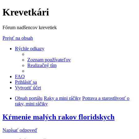
Krevetkári
Fórum nadšencov krevetiek
Prejsť na obsah
Rýchle odkazy
Zoznam používateľov
Realizačný tím
FAQ
Prihlásiť sa
Vytvoriť účet
Obsah portálu
Raky a mini ráčiky
Potrava a starostlivosť o
raky, mini ráčiky
Kŕmenie malých rakov floridskych
Napísať odpoveď