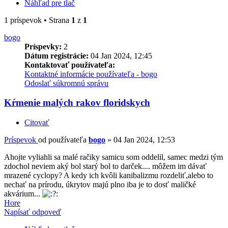
Náhľad pre tlač
1 príspevok • Strana
1
z
1
bogo
Príspevky:
2
Dátum registrácie:
04 Jan 2024, 12:45
Kontaktovať používateľa:
Kontaktné informácie používateľa - bogo
Odoslať súkromnú správu
Kŕmenie malých rakov floridskych
Citovať
Príspevok
od používateľa
bogo
»
04 Jan 2024, 12:53
Ahojte vyliahli sa malé račiky samicu som oddelil, samec medzi tým
zdochol neviem aký bol starý bol to darček.... môžem im dávať
mrazené cyclopy? A kedy ich kvôli kanibalizmu rozdeliť,alebo to
nechať na prírodu, úkrytov majú plno iba je to dosť maličké
akvárium...
Hore
Napísať odpoveď