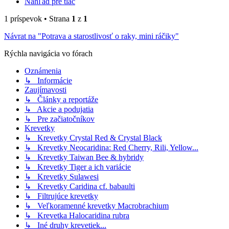
Náhľad pre tlač
1 príspevok • Strana
1
z
1
Návrat na "Potrava a starostlivosť o raky, mini ráčiky"
Rýchla navigácia vo fórach
Oznámenia
↳ Informácie
Zaujímavosti
↳ Články a reportáže
↳ Akcie a podujatia
↳ Pre začiatočníkov
Krevetky
↳ Krevetky Crystal Red & Crystal Black
↳ Krevetky Neocaridina: Red Cherry, Rili, Yellow...
↳ Krevetky Taiwan Bee & hybridy
↳ Krevetky Tiger a ich variácie
↳ Krevetky Sulawesi
↳ Krevetky Caridina cf. babaulti
↳ Filtrujúce krevetky
↳ Veľkoramenné krevetky Macrobrachium
↳ Krevetka Halocaridina rubra
↳ Iné druhy krevetiek...