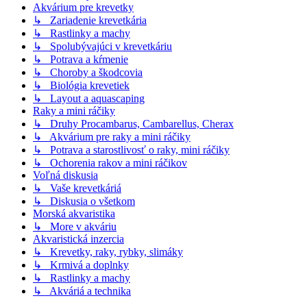
Akvárium pre krevetky
↳ Zariadenie krevetkária
↳ Rastlinky a machy
↳ Spolubývajúci v krevetkáriu
↳ Potrava a kŕmenie
↳ Choroby a škodcovia
↳ Biológia krevetiek
↳ Layout a aquascaping
Raky a mini ráčiky
↳ Druhy Procambarus, Cambarellus, Cherax
↳ Akvárium pre raky a mini ráčiky
↳ Potrava a starostlivosť o raky, mini ráčiky
↳ Ochorenia rakov a mini ráčikov
Voľná diskusia
↳ Vaše krevetkáriá
↳ Diskusia o všetkom
Morská akvaristika
↳ More v akváriu
Akvaristická inzercia
↳ Krevetky, raky, rybky, slimáky
↳ Krmivá a doplnky
↳ Rastlinky a machy
↳ Akváriá a technika