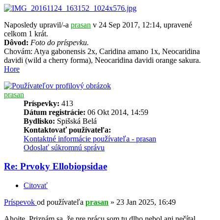
Naposledy upravil/-a
prasan
v 24 Sep 2017, 12:14, upravené
celkom 1 krát.
Dôvod:
Foto do príspevku.
Chovám: Atya gabonensis 2x, Caridina amano 1x, Neocaridina
davidi (wild a cherry forma), Neocaridina davidi orange sakura.
Hore
prasan
Príspevky:
413
Dátum registrácie:
06 Okt 2014, 14:59
Bydlisko:
Spišská Belá
Kontaktovať používateľa:
Kontaktné informácie používateľa - prasan
Odoslať súkromnú správu
Re: Prvoky Ellobiopsidae
Citovať
Príspevok
od používateľa
prasan
»
23 Jan 2025, 16:49
Ahojte. Priznám sa, že pre prácu som tu dlho nebol ani nečítal