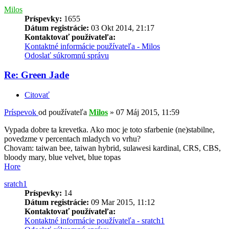
Milos
Príspevky:
1655
Dátum registrácie:
03 Okt 2014, 21:17
Kontaktovať používateľa:
Kontaktné informácie používateľa - Milos
Odoslať súkromnú správu
Re: Green Jade
Citovať
Príspevok
od používateľa
Milos
»
07 Máj 2015, 11:59
Vypada dobre ta krevetka. Ako moc je toto sfarbenie (ne)stabilne,
povedzme v percentach mladych vo vrhu?
Chovam: taiwan bee, taiwan hybrid, sulawesi kardinal, CRS, CBS,
bloody mary, blue velvet, blue topas
Hore
sratch1
Príspevky:
14
Dátum registrácie:
09 Mar 2015, 11:12
Kontaktovať používateľa:
Kontaktné informácie používateľa - sratch1