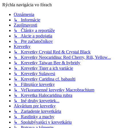
Rýchla navigácia vo fórach
Oznámenia
↳ Informácie
Zaujímavosti
↳ Články a reportáže
↳ Akcie a podujatia
↳ Pre začiatočníkov
Krevetky
↳ Krevetky Crystal Red & Crystal Black
↳ Krevetky Neocaridina: Red Cherry, Rili, Yellow...
↳ Krevetky Taiwan Bee & hybridy
↳ Krevetky Tiger a ich variácie
↳ Krevetky Sulawesi
↳ Krevetky Caridina cf. babaulti
↳ Filtrujúce krevetky
↳ Veľkoramenné krevetky Macrobrachium
↳ Krevetka Halocaridina rubra
↳ Iné druhy krevetiek...
Akvárium pre krevetky
↳ Zariadenie krevetkária
↳ Rastlinky a machy
↳ Spolubývajúci v krevetkáriu
↳ Potrava a kŕmenie