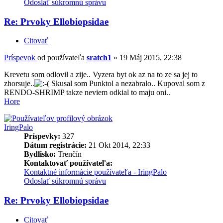
Odoslať súkromnú správu
Re: Prvoky Ellobiopsidae
Citovať
Príspevok
od používateľa
sratch1
»
19 Máj 2015, 22:38
Krevetu som odlovil a zije.. Vyzera byt ok az na to ze sa jej to
zhorsuje..
Skusal som Punktol a nezabralo.. Kupoval som z
RENDO-SHRIMP takze neviem odkial to maju oni..
Hore
IringPalo
Príspevky:
327
Dátum registrácie:
21 Okt 2014, 22:33
Bydlisko:
Trenčín
Kontaktovať používateľa:
Kontaktné informácie používateľa - IringPalo
Odoslať súkromnú správu
Re: Prvoky Ellobiopsidae
Citovať