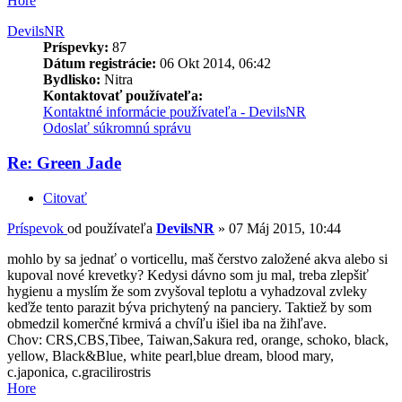
Hore
DevilsNR
Príspevky:
87
Dátum registrácie:
06 Okt 2014, 06:42
Bydlisko:
Nitra
Kontaktovať používateľa:
Kontaktné informácie používateľa - DevilsNR
Odoslať súkromnú správu
Re: Green Jade
Citovať
Príspevok
od používateľa
DevilsNR
»
07 Máj 2015, 10:44
mohlo by sa jednať o vorticellu, maš čerstvo založené akva alebo si
kupoval nové krevetky? Kedysi dávno som ju mal, treba zlepšiť
hygienu a myslím že som zvyšoval teplotu a vyhadzoval zvleky
keďže tento parazit býva prichytený na panciery. Taktiež by som
obmedzil komerčné krmivá a chvíľu išiel iba na žihľave.
Chov: CRS,CBS,Tibee, Taiwan,Sakura red, orange, schoko, black,
yellow, Black&Blue, white pearl,blue dream, blood mary,
c.japonica, c.gracilirostris
Hore