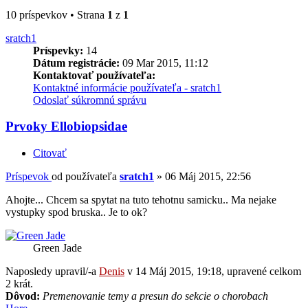
10 príspevkov • Strana
1
z
1
sratch1
Príspevky:
14
Dátum registrácie:
09 Mar 2015, 11:12
Kontaktovať používateľa:
Kontaktné informácie používateľa - sratch1
Odoslať súkromnú správu
Prvoky Ellobiopsidae
Citovať
Príspevok
od používateľa
sratch1
»
06 Máj 2015, 22:56
Ahojte... Chcem sa spytat na tuto tehotnu samicku.. Ma nejake
vystupky spod bruska.. Je to ok?
Green Jade
Naposledy upravil/-a
Denis
v 14 Máj 2015, 19:18, upravené celkom
2 krát.
Dôvod:
Premenovanie temy a presun do sekcie o chorobach