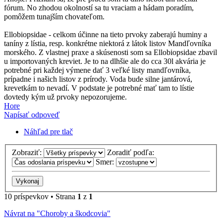
fórum. No zhodou okolností sa tu vraciam a hádam poradím,
pomôžem tunajším chovateľom.
Ellobiopsidae - celkom účinne na tieto prvoky zaberajú huminy a
taníny z lístia, resp. konkrétne niektorá z látok listov Mandľovníka
morského. Z vlastnej praxe a skúsenosti som sa Ellobiopsidae zbavil
u importovaných kreviet. Je to na dlhšie ale do cca 30l akvária je
potrebné pri každej výmene dať 3 veľké listy mandľovníka,
prípadne i našich listov z prírody. Voda bude silne jantárová,
krevetkám to nevadí. V podstate je potrebné mať tam to lístie
dovtedy kým už prvoky nepozorujeme.
Hore
Napísať odpoveď
Náhľad pre tlač
Zobraziť:
Zoradiť podľa:
Smer:
10 príspevkov • Strana
1
z
1
Návrat na "Choroby a škodcovia"