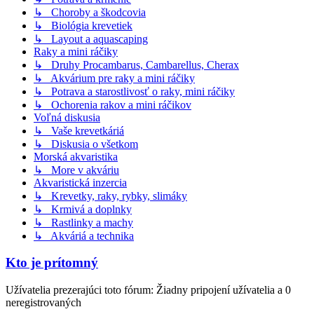
↳ Choroby a škodcovia
↳ Biológia krevetiek
↳ Layout a aquascaping
Raky a mini ráčiky
↳ Druhy Procambarus, Cambarellus, Cherax
↳ Akvárium pre raky a mini ráčiky
↳ Potrava a starostlivosť o raky, mini ráčiky
↳ Ochorenia rakov a mini ráčikov
Voľná diskusia
↳ Vaše krevetkáriá
↳ Diskusia o všetkom
Morská akvaristika
↳ More v akváriu
Akvaristická inzercia
↳ Krevetky, raky, rybky, slimáky
↳ Krmivá a doplnky
↳ Rastlinky a machy
↳ Akváriá a technika
Kto je prítomný
Užívatelia prezerajúci toto fórum: Žiadny pripojení užívatelia a 0
neregistrovaných