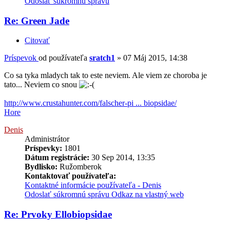
Odoslať súkromnú správu
Re: Green Jade
Citovať
Príspevok
od používateľa
sratch1
»
07 Máj 2015, 14:38
Co sa tyka mladych tak to este neviem. Ale viem ze choroba je
tato... Neviem co snou
http://www.crustahunter.com/falscher-pi ... biopsidae/
Hore
Denis
Administrátor
Príspevky:
1801
Dátum registrácie:
30 Sep 2014, 13:35
Bydlisko:
Ružomberok
Kontaktovať používateľa:
Kontaktné informácie používateľa - Denis
Odoslať súkromnú správu
Odkaz na vlastný web
Re: Prvoky Ellobiopsidae