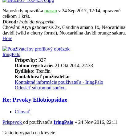
Naposledy upravil/-a
prasan
v 24 Sep 2017, 12:14, upravené
celkom 1 krát.
Dôvod:
Foto do príspevku.
Chovám: Atya gabonensis 2x, Caridina amano 1x, Neocaridina
davidi (wild a cherry forma), Neocaridina davidi orange sakura.
Hore
IringPalo
Príspevky:
327
Dátum registrácie:
21 Okt 2014, 22:33
Bydlisko:
Trenčín
Kontaktovať používateľa:
Kontaktné informácie používateľa - IringPalo
Odoslať súkromnú správu
Re: Prvoky Ellobiopsidae
Citovať
Príspevok
od používateľa
IringPalo
»
24 Nov 2016, 22:11
Takto to vypada na krevete