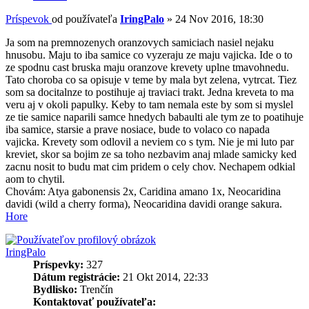
Príspevok
od používateľa
IringPalo
»
24 Nov 2016, 18:30
Ja som na premnozenych oranzovych samiciach nasiel nejaku
hnusobu. Maju to iba samice co vyzeraju ze maju vajicka. Ide o to
ze spodnu cast bruska maju oranzove krevety uplne tmavohnedu.
Tato choroba co sa opisuje v teme by mala byt zelena, vytrcat. Tiez
som sa docitalnze to postihuje aj traviaci trakt. Jedna kreveta to ma
veru aj v okoli papulky. Keby to tam nemala este by som si myslel
ze tie samice naparili samce hnedych babaulti ale tym ze to poatihuje
iba samice, starsie a prave nosiace, bude to volaco co napada
vajicka. Krevety som odlovil a neviem co s tym. Nie je mi luto par
kreviet, skor sa bojim ze sa toho nezbavim anaj mlade samicky ked
zacnu nosit to budu mat cim pridem o cely chov. Nechapem odkial
aom to chytil.
Chovám: Atya gabonensis 2x, Caridina amano 1x, Neocaridina
davidi (wild a cherry forma), Neocaridina davidi orange sakura.
Hore
IringPalo
Príspevky:
327
Dátum registrácie:
21 Okt 2014, 22:33
Bydlisko:
Trenčín
Kontaktovať používateľa: