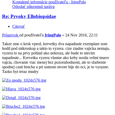
Kontaktné informácie používateľa - IringPalo
Odoslať súkromnú správu
Re: Prvoky Ellobiopsidae
Citovať
Príspevok
od používateľa
IringPalo
»
24 Nov 2016, 22:11
Takze sme o krok vpred, krevetky dva napadnute exemplare som
hodil pod mikroskop a takto to vyzera. cize ziadne vajicka nemaju,
vyzera to na prvy pohlad ako nekroza, ale bude to niecim
napadnute... Krevetka vyzera vlastne ako keby nosila velmi tmave
vajcia, chovanie viac menej bez pozoruhodnosti, ale to sfarbenie
spodnej casti brucha a pri ustnom otvore bije do oci, je to vyrazne.
Tazko byt teraz mudry