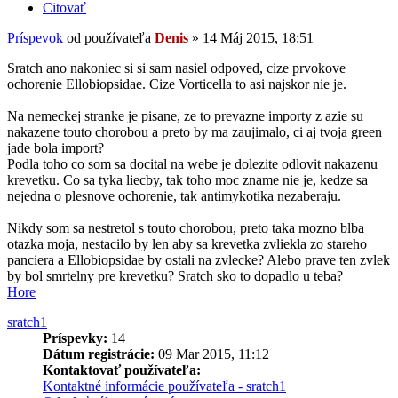
Citovať
Príspevok
od používateľa
Denis
»
14 Máj 2015, 18:51
Sratch ano nakoniec si si sam nasiel odpoved, cize prvokove
ochorenie Ellobiopsidae. Cize Vorticella to asi najskor nie je.
Na nemeckej stranke je pisane, ze to prevazne importy z azie su
nakazene touto chorobou a preto by ma zaujimalo, ci aj tvoja green
jade bola import?
Podla toho co som sa docital na webe je dolezite odlovit nakazenu
krevetku. Co sa tyka liecby, tak toho moc zname nie je, kedze sa
nejedna o plesnove ochorenie, tak antimykotika nezaberaju.
Nikdy som sa nestretol s touto chorobou, preto taka mozno blba
otazka moja, nestacilo by len aby sa krevetka zvliekla zo stareho
panciera a Ellobiopsidae by ostali na zvlecke? Alebo prave ten zvlek
by bol smrtelny pre krevetku? Sratch sko to dopadlo u teba?
Hore
sratch1
Príspevky:
14
Dátum registrácie:
09 Mar 2015, 11:12
Kontaktovať používateľa:
Kontaktné informácie používateľa - sratch1