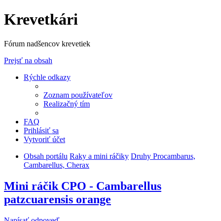
Krevetkári
Fórum nadšencov krevetiek
Prejsť na obsah
Rýchle odkazy
Zoznam používateľov
Realizačný tím
FAQ
Prihlásiť sa
Vytvoriť účet
Obsah portálu
Raky a mini ráčiky
Druhy Procambarus,
Cambarellus, Cherax
Mini ráčik CPO - Cambarellus
patzcuarensis orange
Napísať odpoveď