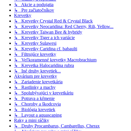
↳ Akcie a podujatia
↳ Pre začiatočníkov
Krevetky
↳ Krevetky Crystal Red & Crystal Black
↳ Krevetky Neocaridina: Red Cherry, Rili, Yellow...
↳ Krevetky Taiwan Bee & hybridy
↳ Krevetky Tiger a ich variácie
↳ Krevetky Sulawesi
↳ Krevetky Caridina cf. babaulti
↳ Filtrujúce krevetky
↳ Veľkoramenné krevetky Macrobrachium
↳ Krevetka Halocaridina rubra
↳ Iné druhy krevetiek...
Akvárium pre krevetky
↳ Zariadenie krevetkária
↳ Rastlinky a machy
↳ Spolubývajúci v krevetkáriu
↳ Potrava a kŕmenie
↳ Choroby a škodcovia
↳ Biológia krevetiek
↳ Layout a aquascaping
Raky a mini ráčiky
↳ Druhy Procambarus, Cambarellus, Cherax