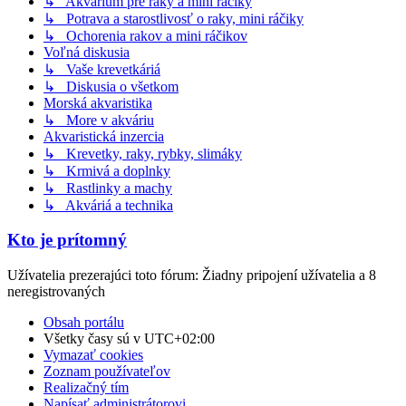
↳ Akvárium pre raky a mini ráčiky
↳ Potrava a starostlivosť o raky, mini ráčiky
↳ Ochorenia rakov a mini ráčikov
Voľná diskusia
↳ Vaše krevetkáriá
↳ Diskusia o všetkom
Morská akvaristika
↳ More v akváriu
Akvaristická inzercia
↳ Krevetky, raky, rybky, slimáky
↳ Krmivá a doplnky
↳ Rastlinky a machy
↳ Akváriá a technika
Kto je prítomný
Užívatelia prezerajúci toto fórum: Žiadny pripojení užívatelia a 8
neregistrovaných
Obsah portálu
Všetky časy sú v
UTC+02:00
Vymazať cookies
Zoznam používateľov
Realizačný tím
Napísať administrátorovi