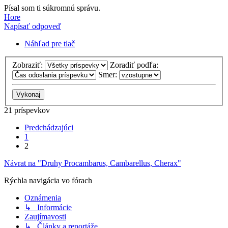
Písal som ti súkromnú správu.
Hore
Napísať odpoveď
Náhľad pre tlač
Zobraziť:
Zoradiť podľa:
Smer:
21 príspevkov
Predchádzajúci
1
2
Návrat na "Druhy Procambarus, Cambarellus, Cherax"
Rýchla navigácia vo fórach
Oznámenia
↳ Informácie
Zaujímavosti
↳ Články a reportáže