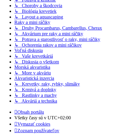
↳ Choroby a škodcovia
↳ Biológia krevetiek
↳ Layout a aquascaping
Raky a mini ráčiky
↳ Druhy Procambarus, Cambarellus, Cherax
↳ Akvárium pre raky a mini ráčiky
↳ Potrava a starostlivosť o raky, mini ráčiky
↳ Ochorenia rakov a mini ráčikov
Voľná diskusia
↳ Vaše krevetkáriá
↳ Diskusia o všetkom
Morská akvaristika
↳ More v akváriu
Akvaristická inzercia
↳ Krevetky, raky, rybky, slimáky
↳ Krmivá a doplnky
↳ Rastlinky a machy
↳ Akváriá a technika
Obsah portálu
Všetky časy sú v
UTC+02:00
Vymazať cookies
Zoznam používateľov