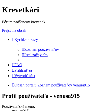
Krevetkári
Fórum nadšencov krevetiek
Prejsť na obsah
Rýchle odkazy
Zoznam používateľov
Realizačný tím
FAQ
Prihlásiť sa
Vytvoriť účet
Obsah portálu
Zoznam používateľov
venusa915
Profil používateľa - venusa915
Používateľské meno:
venusa915