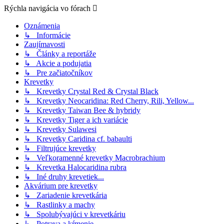
Rýchla navigácia vo fórach
Oznámenia
↳ Informácie
Zaujímavosti
↳ Články a reportáže
↳ Akcie a podujatia
↳ Pre začiatočníkov
Krevetky
↳ Krevetky Crystal Red & Crystal Black
↳ Krevetky Neocaridina: Red Cherry, Rili, Yellow...
↳ Krevetky Taiwan Bee & hybridy
↳ Krevetky Tiger a ich variácie
↳ Krevetky Sulawesi
↳ Krevetky Caridina cf. babaulti
↳ Filtrujúce krevetky
↳ Veľkoramenné krevetky Macrobrachium
↳ Krevetka Halocaridina rubra
↳ Iné druhy krevetiek...
Akvárium pre krevetky
↳ Zariadenie krevetkária
↳ Rastlinky a machy
↳ Spolubývajúci v krevetkáriu
↳ Potrava a kŕmenie