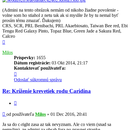
(Admini na tento obrázok nemám od nikoho žiadne povolenie -
volne som ho stiahol z netu tak ak si myslíte že by tu nemal byť
prosím tému zmazať. Ďakujem)
CRS, SCR, PRL Benibachi, PRL Akaebiosato, Taiwan Bee red, Ebi
Tengu Red Galaxy Pinto, Topaz Blue, Green Jade a Sakura Red,
Calceo
Hore
Milos
Príspevky:
1655
Dátum registrácie:
03 Okt 2014, 21:17
Kontaktovať používateľa:
Kontaktné
informácie
Odoslať súkromnú správu
používateľa
-
Re: Kríženie krevetiek rodu Caridina
Milos
Citovať
Príspevok
od používateľa
Milos
»
01 Dec 2016, 20:41
Ja sa do c-right zasa az tak nevyznam. Ale co viem (snad sa
nemylim), ze admini za obsah fora po pravnej stranke