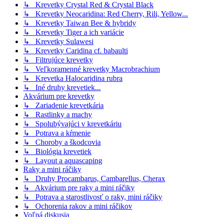
↳ Krevetky Crystal Red & Crystal Black
↳ Krevetky Neocaridina: Red Cherry, Rili, Yellow...
↳ Krevetky Taiwan Bee & hybridy
↳ Krevetky Tiger a ich variácie
↳ Krevetky Sulawesi
↳ Krevetky Caridina cf. babaulti
↳ Filtrujúce krevetky
↳ Veľkoramenné krevetky Macrobrachium
↳ Krevetka Halocaridina rubra
↳ Iné druhy krevetiek...
Akvárium pre krevetky
↳ Zariadenie krevetkária
↳ Rastlinky a machy
↳ Spolubývajúci v krevetkáriu
↳ Potrava a kŕmenie
↳ Choroby a škodcovia
↳ Biológia krevetiek
↳ Layout a aquascaping
Raky a mini ráčiky
↳ Druhy Procambarus, Cambarellus, Cherax
↳ Akvárium pre raky a mini ráčiky
↳ Potrava a starostlivosť o raky, mini ráčiky
↳ Ochorenia rakov a mini ráčikov
Voľná diskusia