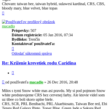
Chovam: taiwan bee, taiwan hybrid, sulawesi kardinal, CRS, CBS,
bloody mary, blue velvet, blue topas
Hore
macadlo
Príspevky:
507
Dátum registrácie:
05 Jan 2016, 07:34
Bydlisko:
Trenčín
Kontaktovať používateľa:
Kontaktné
informácie
Odoslať súkromnú správu
používateľa
-
Re: Kríženie krevetiek rodu Caridina
macadlo
Citovať
Príspevok
od používateľa
macadlo
»
26 Dec 2016, 20:48
Milos s tymi Snow white mas asi pravdu. My si pod pojmom Snow
white predstavujeme CRS bez cervenej farby. Ale ktovie videl som
uz tibee co boli skoro uplne biele.
CRS, SCR, PRL Benibachi, PRL Akaebiosato, Taiwan Bee red, Ebi
Tengu Red Galaxy Pinto, Topaz Blue, Green Jade a Sakura Red,