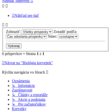
Napísať odpoveď
Náhľad pre tlač
Zobraziť:
Zoradiť podľa:
Smer:
6 príspevkov • Strana
1
z
1
Návrat na "Biológia krevetiek"
Rýchla navigácia vo fórach
Oznámenia
↳ Informácie
Zaujímavosti
↳ Články a reportáže
↳ Akcie a podujatia
↳ Pre začiatočníkov
Krevetky