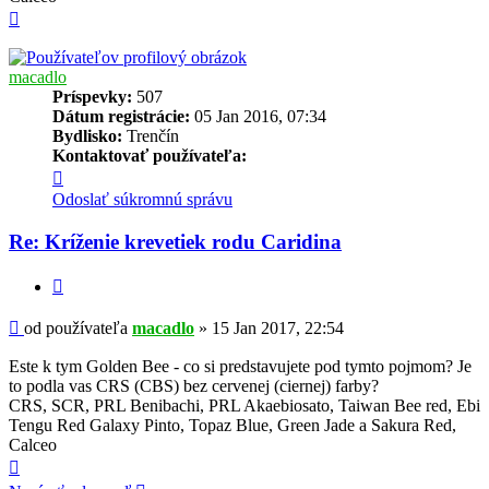
Hore
macadlo
Príspevky:
507
Dátum registrácie:
05 Jan 2016, 07:34
Bydlisko:
Trenčín
Kontaktovať používateľa:
Kontaktné
informácie
Odoslať súkromnú správu
používateľa
-
Re: Kríženie krevetiek rodu Caridina
macadlo
Citovať
Príspevok
od používateľa
macadlo
»
15 Jan 2017, 22:54
Este k tym Golden Bee - co si predstavujete pod tymto pojmom? Je
to podla vas CRS (CBS) bez cervenej (ciernej) farby?
CRS, SCR, PRL Benibachi, PRL Akaebiosato, Taiwan Bee red, Ebi
Tengu Red Galaxy Pinto, Topaz Blue, Green Jade a Sakura Red,
Calceo
Hore