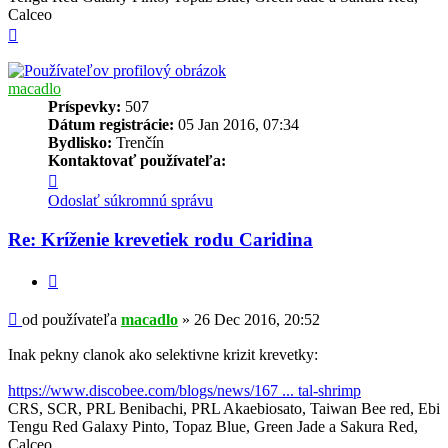
Calceo
Hore
macadlo
Príspevky:
507
Dátum registrácie:
05 Jan 2016, 07:34
Bydlisko:
Trenčín
Kontaktovať používateľa:
Kontaktné
informácie
Odoslať súkromnú správu
používateľa
-
Re: Kríženie krevetiek rodu Caridina
macadlo
Citovať
Príspevok
od používateľa
macadlo
»
26 Dec 2016, 20:52
Inak pekny clanok ako selektivne krizit krevetky:
https://www.discobee.com/blogs/news/167 ... tal-shrimp
CRS, SCR, PRL Benibachi, PRL Akaebiosato, Taiwan Bee red, Ebi
Tengu Red Galaxy Pinto, Topaz Blue, Green Jade a Sakura Red,
Calceo