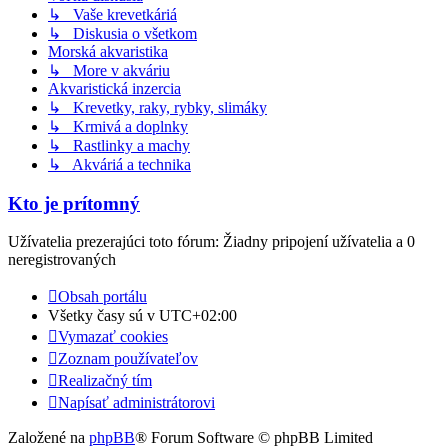
↳ Vaše krevetkáriá
↳ Diskusia o všetkom
Morská akvaristika
↳ More v akváriu
Akvaristická inzercia
↳ Krevetky, raky, rybky, slimáky
↳ Krmivá a doplnky
↳ Rastlinky a machy
↳ Akváriá a technika
Kto je prítomný
Užívatelia prezerajúci toto fórum: Žiadny pripojení užívatelia a 0
neregistrovaných
Obsah portálu
Všetky časy sú v
UTC+02:00
Vymazať cookies
Zoznam používateľov
Realizačný tím
Napísať administrátorovi
Založené na
phpBB
® Forum Software © phpBB Limited