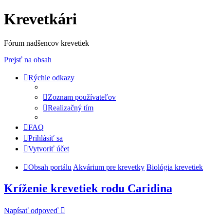
Krevetkári
Fórum nadšencov krevetiek
Prejsť na obsah
Rýchle odkazy
Zoznam používateľov
Realizačný tím
FAQ
Prihlásiť sa
Vytvoriť účet
Obsah portálu
Akvárium pre krevetky
Biológia krevetiek
Kríženie krevetiek rodu Caridina
Napísať odpoveď