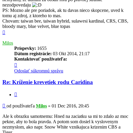
nezodpovedaju
PS: Mozno ale pre poriadok, ak tu davas nieco skopcene, uved k
tomu aj zdroj, z ktoreho to mas.
Chovam: taiwan bee, taiwan hybrid, sulawesi kardinal, CRS, CBS,
bloody mary, blue velvet, blue topas
Hore
Milos
Príspevky:
1655
Dátum registrácie:
03 Okt 2014, 21:17
Kontaktovať používateľa:
Kontaktné
informácie
Odoslať súkromnú správu
používateľa
-
Re: Kríženie krevetiek rodu Caridina
Milos
Citovať
Príspevok
od používateľa
Milos
»
01 Dec 2016, 20:45
Ale k obrazku samotnemu: Hned na zaciatku sa mi to zdalo az moc
pekne, aby to bola pravda. A potom som dosiel k vyslovenym
nezmyslom, ako napr. Snow White vznikajuca krizenim CBS a
Tiger.