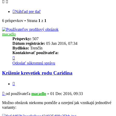
Náhľad pre tlač
6 príspevkov • Strana
1
z
1
macadlo
Príspevky:
507
Dátum registrácie:
05 Jan 2016, 07:34
Bydlisko:
Trenčín
Kontaktovať používateľa:
Kontaktné
informácie
Odoslať súkromnú správu
používateľa
-
Kríženie krevetiek rodu Caridina
macadlo
Citovať
Príspevok
od používateľa
macadlo
»
01 Dec 2016, 09:33
Možno obrázok niekomu pomôže a ozrejmí jak vznikajú jednotlivé
varianty: