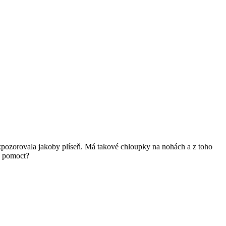
 zpozorovala jakoby plíseň. Má takové chloupky na nohách a z toho
ak pomoct?