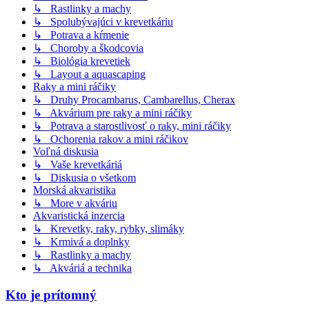
↳ Rastlinky a machy
↳ Spolubývajúci v krevetkáriu
↳ Potrava a kŕmenie
↳ Choroby a škodcovia
↳ Biológia krevetiek
↳ Layout a aquascaping
Raky a mini ráčiky
↳ Druhy Procambarus, Cambarellus, Cherax
↳ Akvárium pre raky a mini ráčiky
↳ Potrava a starostlivosť o raky, mini ráčiky
↳ Ochorenia rakov a mini ráčikov
Voľná diskusia
↳ Vaše krevetkáriá
↳ Diskusia o všetkom
Morská akvaristika
↳ More v akváriu
Akvaristická inzercia
↳ Krevetky, raky, rybky, slimáky
↳ Krmivá a doplnky
↳ Rastlinky a machy
↳ Akváriá a technika
Kto je prítomný