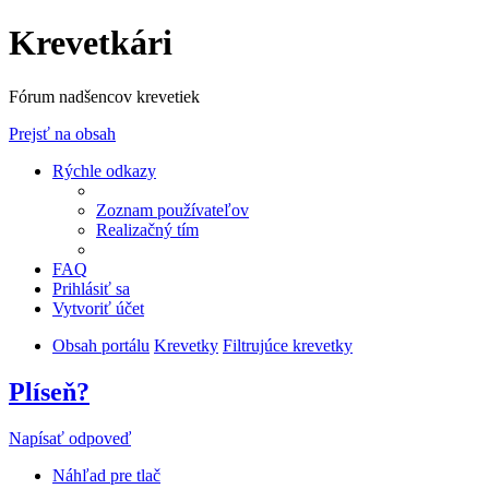
Krevetkári
Fórum nadšencov krevetiek
Prejsť na obsah
Rýchle odkazy
Zoznam používateľov
Realizačný tím
FAQ
Prihlásiť sa
Vytvoriť účet
Obsah portálu
Krevetky
Filtrujúce krevetky
Plíseň?
Napísať odpoveď
Náhľad pre tlač