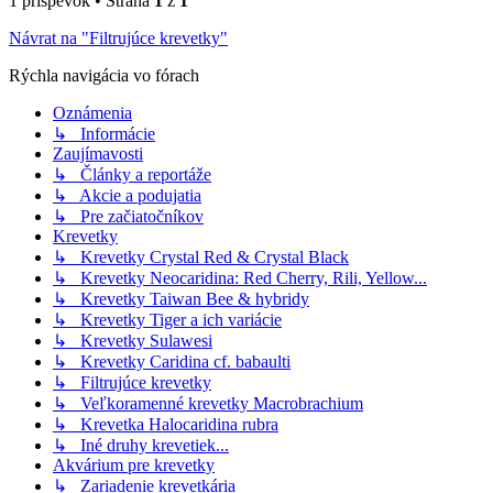
1 príspevok • Strana
1
z
1
Návrat na "Filtrujúce krevetky"
Rýchla navigácia vo fórach
Oznámenia
↳ Informácie
Zaujímavosti
↳ Články a reportáže
↳ Akcie a podujatia
↳ Pre začiatočníkov
Krevetky
↳ Krevetky Crystal Red & Crystal Black
↳ Krevetky Neocaridina: Red Cherry, Rili, Yellow...
↳ Krevetky Taiwan Bee & hybridy
↳ Krevetky Tiger a ich variácie
↳ Krevetky Sulawesi
↳ Krevetky Caridina cf. babaulti
↳ Filtrujúce krevetky
↳ Veľkoramenné krevetky Macrobrachium
↳ Krevetka Halocaridina rubra
↳ Iné druhy krevetiek...
Akvárium pre krevetky
↳ Zariadenie krevetkária