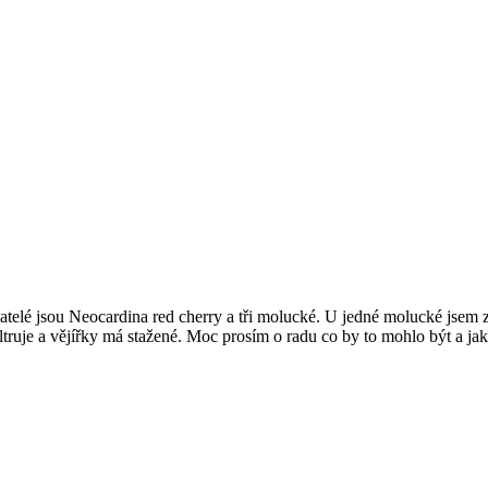
atelé jsou Neocardina red cherry a tři molucké. U jedné molucké jsem
ltruje a vějířky má stažené. Moc prosím o radu co by to mohlo být a j