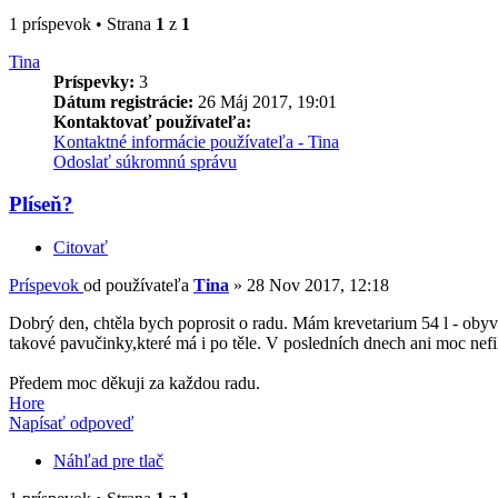
1 príspevok • Strana
1
z
1
Tina
Príspevky:
3
Dátum registrácie:
26 Máj 2017, 19:01
Kontaktovať používateľa:
Kontaktné informácie používateľa - Tina
Odoslať súkromnú správu
Plíseň?
Citovať
Príspevok
od používateľa
Tina
»
28 Nov 2017, 12:18
Dobrý den, chtěla bych poprosit o radu. Mám krevetarium 54 l - obyv
takové pavučinky,které má i po těle. V posledních dnech ani moc nefi
Předem moc děkuji za každou radu.
Hore
Napísať odpoveď
Náhľad pre tlač